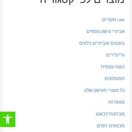
י
י
ר
ר
raw מוצרים
מ
מ
אביזרי עישון נוספים
י
ק
באנגים ואביזרים נילווים
נ
ס
י
י
גריינדרים
מ
מ
הגנה עצמית
ל
ל
המומלצים
י
י
כל מוצרי העישון שלנו
מאפרות
פתח סרגל
מבחנות לבאנג
מבצעים חמים