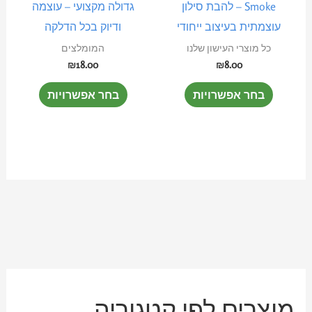
Smoke – להבת סילון
גדולה מקצועי – עוצמה
ניתן
ניתן
עוצמתית בעיצוב ייחודי
ודיוק בכל הדלקה
לבחור
לבחור
כל מוצרי העישון שלנו
המומלצים
את
את
₪
18.00
₪
8.00
האפשרויות
האפשרוי
בחר אפשרויות
בחר אפשרויות
בעמוד
בעמוד
המוצר
המוצר
מ
מ
מוצרים לפי קטגוריה
ח
ח