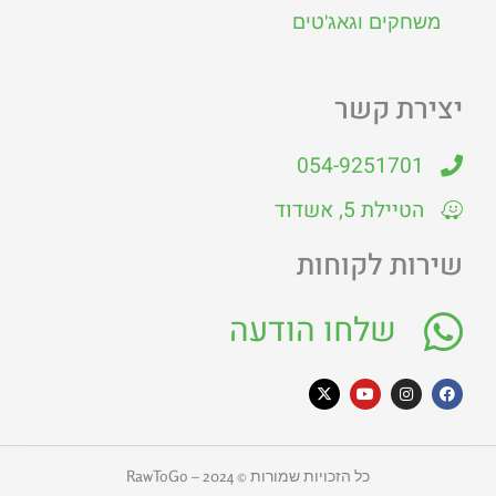
משחקים וגאג'טים
יצירת קשר
054-9251701
הטיילת 5, אשדוד
שירות לקוחות
שלחו הודעה
X
Y
I
F
-
o
n
a
t
u
s
c
w
t
t
e
i
u
a
b
t
b
g
o
כל הזכויות שמורות © 2024 – RawToGo
t
e
r
o
e
a
k