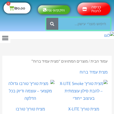
ילוג
0
עגלת
כניסה
₪
0.00
054-9251701
תוכן
לחנות
קניות
חיפוש
עמוד הבית
/ מוצרים המתויגים “מצית עמיד ברוח”
מצית עמיד ברוח
למוצר
למוצר
זה
זה
יש
יש
מספר
מספר
מצית טורץ' X-LITE
מצית טורץ' טורבו
סוגים.
סוגים.