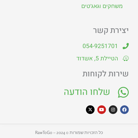
משחקים וגאג'טים
יצירת קשר
054-9251701
הטיילת 5, אשדוד
שירות לקוחות
שלחו הודעה
X
Y
I
F
-
o
n
a
t
u
s
c
w
t
t
e
i
u
a
b
t
b
g
o
כל הזכויות שמורות © 2024 – RawToGo
t
e
r
o
e
a
k