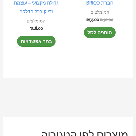
חברת BRICO
גדולה מקצועי – עוצמה
ניתן
ודיוק בכל הדלקה
המומלצים
לבחור
₪
35.00
₪
50.00
המומלצים
את
₪
18.00
הוספה לסל
האפשרוי
בחר אפשרויות
בעמוד
המוצר
מ
מ
מוצרים לפי קטגוריה
ח
ח