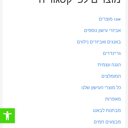
י
י
ר
ר
raw מוצרים
מ
מ
אביזרי עישון נוספים
י
ק
באנגים ואביזרים נילווים
נ
ס
י
י
גריינדרים
מ
מ
הגנה עצמית
ל
ל
המומלצים
י
י
כל מוצרי העישון שלנו
מאפרות
פתח סרגל
מבחנות לבאנג
מבצעים חמים