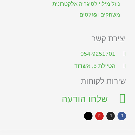
נוזל מילוי לסיגריה אלקטרונית
משחקים וגאג'טים
יצירת קשר
054-9251701
הטיילת 5, אשדוד
שירות לקוחות
שלחו הודעה
X
Y
I
F
-
o
n
a
t
u
s
c
w
t
t
e
i
u
a
b
t
b
g
o