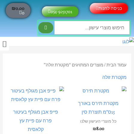
ילוג
עגלת
כניסה לחנות
0.00
₪
קניות
054-9251701
תוכן
0
חיפוש
החשבון 
מוצרי
עמוד הבית
/ מוצרים המתויגים “מקטרת זולה”
מקטרת זולה
מקטרת תירס באורך
15ס"מ תוצרת סין
פייפ אבן מגולף בעיטור
פרח עם פיית עץ
כל מוצרי העישון שלנו
₪
8.00
קלאסית