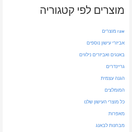
מ
מ
מוצרים לפי קטגוריה
ח
ח
י
י
ר
ר
raw מוצרים
מ
מ
אביזרי עישון נוספים
י
ק
באנגים ואביזרים נילווים
נ
ס
גריינדרים
י
י
הגנה עצמית
מ
מ
ל
ל
המומלצים
י
י
כל מוצרי העישון שלנו
מאפרות
מבחנות לבאנג