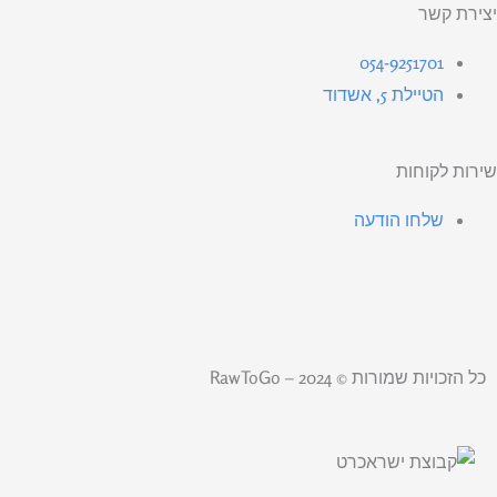
יצירת קשר
054-9251701
הטיילת 5, אשדוד
שירות לקוחות
שלחו הודעה
X
Y
I
F
-
o
n
a
כל הזכויות שמורות © 2024 – RawToGo
t
u
s
c
w
t
t
e