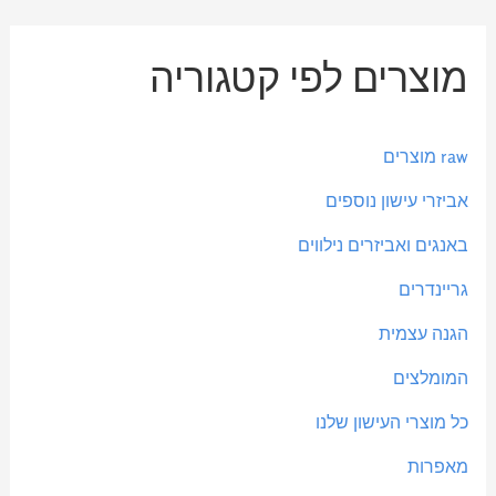
מ
מ
מוצרים לפי קטגוריה
ח
ח
י
י
ר
ר
raw מוצרים
מ
מ
אביזרי עישון נוספים
י
ק
באנגים ואביזרים נילווים
נ
ס
גריינדרים
י
י
הגנה עצמית
מ
מ
ל
ל
המומלצים
י
י
כל מוצרי העישון שלנו
מאפרות