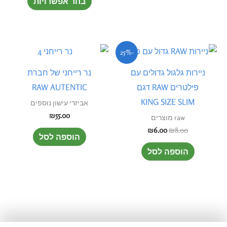
בחר אפשרויות
את
האפשרוי
בעמוד
המוצר
המחיר
המחיר
-25%
המקורי
הנוכחי
היה:
הוא:
ניירות גלגול גדולים עם
נר רייחני של חברת
₪6.00.
₪8.00.
פילטרים RAW דגם
RAW AUTENTIC
KING SIZE SLIM
אביזרי עישון נוספים
₪
55.00
raw מוצרים
₪
6.00
₪
8.00
הוספה לסל
הוספה לסל