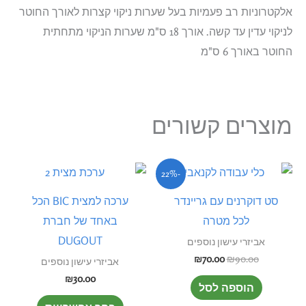
אלקטרוניות רב פעמיות בעל שערות ניקוי קצרות לאורך החוטר
לניקוי עדין עד קשה. אורך 18 ס"מ שערות הניקוי מתחתית
החוטר באורך 6 ס"מ
מוצרים קשורים
המחיר
המחיר
למוצר
-22%
המקורי
הנוכחי
זה
היה:
הוא:
סט דוקרנים עם גריינדר
ערכה למצית BIC הכל
₪70.00.
₪90.00.
יש
לכל מטרה
באחד של חברת
מספר
DUGOUT
אביזרי עישון נוספים
סוגים.
₪
70.00
₪
90.00
אביזרי עישון נוספים
ניתן
₪
30.00
הוספה לסל
לבחור