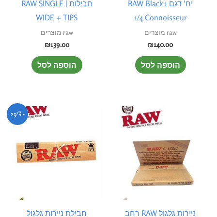
יח' דגם RAW Black 1
חבילות | RAW SINGLE
WIDE + TIPS
1/4 Connoisseur
raw מוצרים
raw מוצרים
₪
139.00
₪
140.00
הוספה לסל
הוספה לסל
המחיר
המחיר
-29%
המקורי
הנוכחי
היה:
הוא:
₪5.00.
₪7.00.
ניירות גלגול RAW רחב
חבילת ניירות גלגול