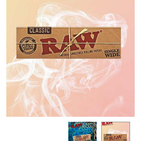
היה:
הוא:
RAW
קלאסי
₪3.00.
₪5.00.
ללא
פילטר
דגם
SINGLE
WIDE
(חבילה)