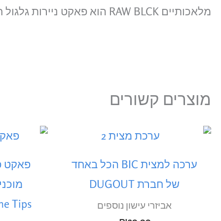
מלאכותיים RAW BLCK הוא פאקט ניירות גלגול חסכוני איכותי וממולץ לכל מעשן (לא מכיל פילטרים). מכיל 50 חבילות שבכל חבילה 32 ניירות גלגול
מוצרים קשורים
למוצר
זה
ערכה למצית BIC הכל באחד
יש
של חברת DUGOUT
מספר
Cone Tips (20 חב'
אביזרי עישון נוספים
סוגים.