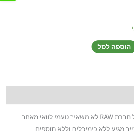
הוספה לסל
פאקט נייר גלגול RAW קינג סייז בלק קלאסיק הידוע כנייר הגלגול האיכותי והדק ביותר.הנייר הדק של חברת RAW לא משאיר טעמי לוואי מאחר
יר מגיע ללא כימיכלים וללא תוספים