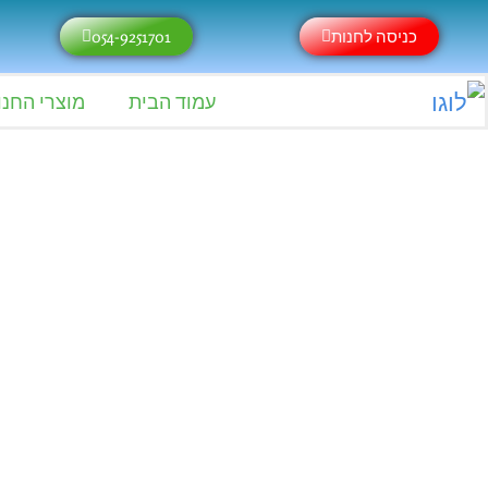
ילוג
כניסה לחנות
054-9251701
תוכן
עמוד הבית
מוצרי החנו
כמות
של
פאקט
נייר
גלגול
RAW