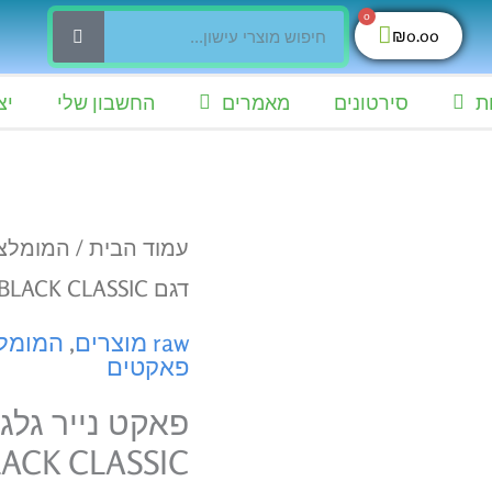
0
חיפוש
עגלת
₪
0.00
קניות
ת
סירטונים
מאמרים
החשבון שלי
יצ
עמוד הבית
/
המומלצ
דגם RAW BLACK CLASSIC
raw מוצרים
,
המומל
פאקטים
ACK CLASSIC