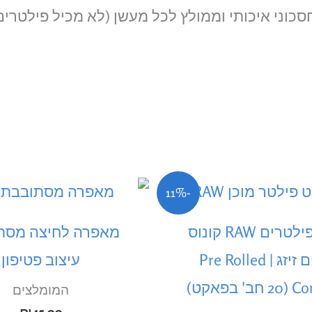
המחיר
המחיר
-11%
המקורי
הנוכחי
היה:
הוא:
פאקט פילטרים RAW קונוס
מאפרה לחיצה מסת
₪160.00.
₪180.00.
מוכנים זיזג | Pre Rolled
עיצוב פטיפון
 בפאקט)
המומלצים