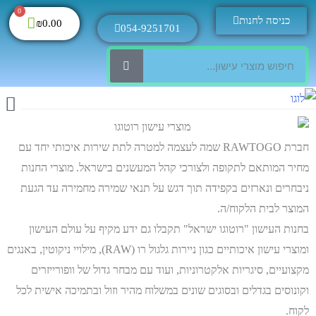
0
כניסה לחנות
₪
0.00
054-9251701
החשבון 
מוצרי
חברת RAWTOGO שמה לעצמה למטרה לתת שירות איכותי יחד עם
מחיר המותאם לתקופה ולצורכי קהל המעשנים בישראל. מוצרי החנות
ניבחרים ונארזים בקפידה תוך דגש על תנאי שמירה מחמירה עד הגעת
המוצר לבית הלקוח/ה.
בחנות העישון "רוטוגו ישראל" תקבלו גם ידע מקיף על עולם העישון
ומוצרי עישון איכותיים כגון ניירות גלגול רו (RAW), מילויי ניקוטין, באנגים
מקצועיים, סיגריות אלקטרוניות, ועוד עם מבחר גדול של וופורייזרים
וקונוסים בגדלים ובסוגים שונים במשלוח מהיר וזול ובתמיכה אישית לכל
לקוח.