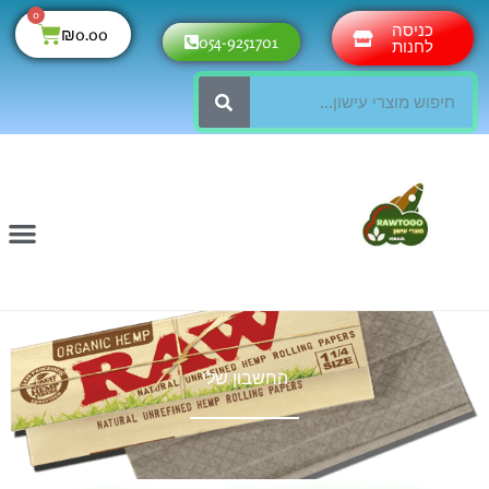
ילוג
0
עגלת
כניסה
₪
0.00
054-9251701
תוכן
לחנות
קניות
חיפוש
החשבון שלי