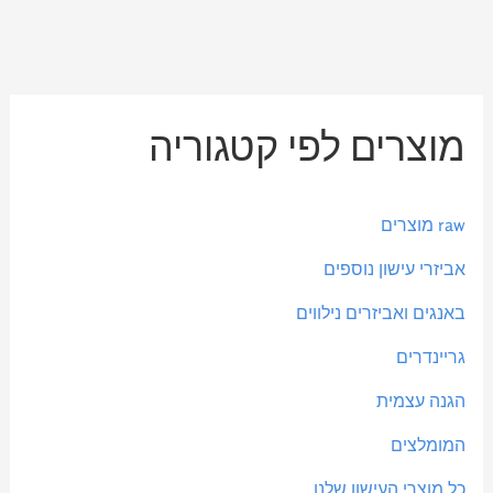
מ
מ
מוצרים לפי קטגוריה
ח
ח
י
י
ר
ר
raw מוצרים
מ
מ
אביזרי עישון נוספים
י
ק
באנגים ואביזרים נילווים
נ
ס
גריינדרים
י
י
הגנה עצמית
מ
מ
ל
ל
המומלצים
י
י
כל מוצרי העישון שלנו