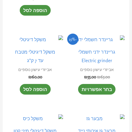
הוספה לסל
המחיר
המחיר
למוצר
-15%
המקורי
הנוכחי
זה
היה:
הוא:
גריינדר ידני חשמלי
משקל דיגיטלי מטבח
₪55.00.
₪65.00.
יש
Electric grinder
עד 7 ק"ג
מספר
אביזרי עישון נוספים
אביזרי עישון נוספים
סוגים.
₪
60.00
₪
55.00
₪
65.00
ניתן
בחר אפשרויות
הוספה לסל
לבחור
את
האפשרויות
בעמוד
המוצר
מבער גז איכותי נייד
משקל דיגיטלי מיני קטן