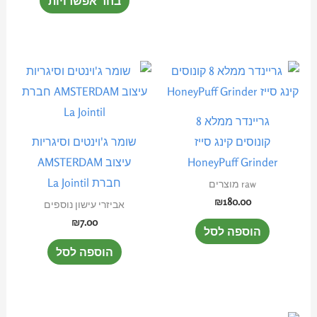
בחר אפשרויות
האפשרויות
האפשרוי
בעמוד
בעמוד
המוצר
המוצר
גריינדר ממלא 8
קונוסים קינג סייז
שומר ג'וינטים וסיגריות
HoneyPuff Grinder
עיצוב AMSTERDAM
חברת La Jointil
raw מוצרים
₪
180.00
אביזרי עישון נוספים
₪
7.00
הוספה לסל
הוספה לסל