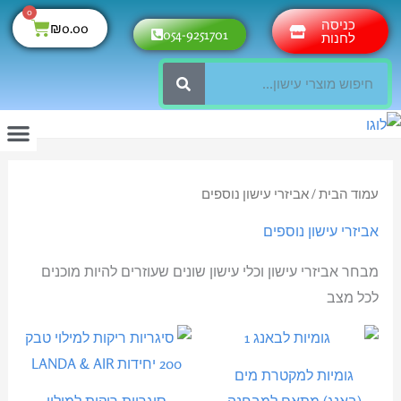
ילוג
0
עגלת
כניסה
₪
0.00
054-9251701
תוכן
לחנות
קניות
חיפוש
החשבון שלי
תקנון חנ
עמוד הב
מוצרי ה
עמוד הבית
/ אביזרי עישון נוספים
אביזרי עישון נוספים
מבחר אביזרי עישון וכלי עישון שונים שעוזרים להיות מוכנים
לכל מצב
גומיות למקטרת מים
(באנג) מתאם למבחנה
סיגריות ריקות למילוי