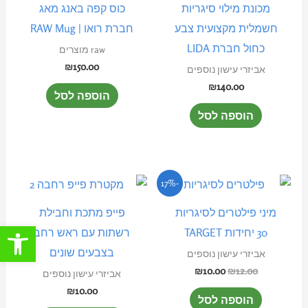
מכונת מילוי סיגריות
כוס קפה באנג מאג
חשמלית מקצועית צבע
חברת רואו | RAW Mug
כחול חברת LIDA
raw מוצרים
₪
150.00
אביזרי עישון נוספים
₪
140.00
הוספה לסל
הוספה לסל
המחיר
המחיר
למוצר
-17%
המקורי
הנוכחי
זה
היה:
הוא:
מיני פילטרים לסיגריות
פייפ מתכת וחבילת
₪10.00.
₪12.00.
יש
פתח סרגל
30 יחידות TARGET
רשתות עם ראש רחב
מספר
בצבעים שונים
אביזרי עישון נוספים
סוגים.
₪
10.00
₪
12.00
אביזרי עישון נוספים
ניתן
₪
10.00
הוספה לסל
לבחור