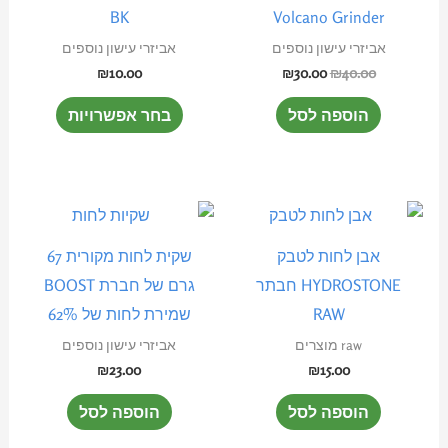
מספר
BK
Volcano Grinder
סוגים.
אביזרי עישון נוספים
אביזרי עישון נוספים
ניתן
₪
10.00
₪
30.00
₪
40.00
לבחור
הוספה לסל
בחר אפשרויות
את
האפשרוי
בעמוד
המוצר
אבן לחות לטבק
שקית לחות מקורית 67
HYDROSTONE חבתר
גרם של חברת BOOST
RAW
שמירת לחות של 62%
raw מוצרים
אביזרי עישון נוספים
₪
23.00
₪
15.00
הוספה לסל
הוספה לסל