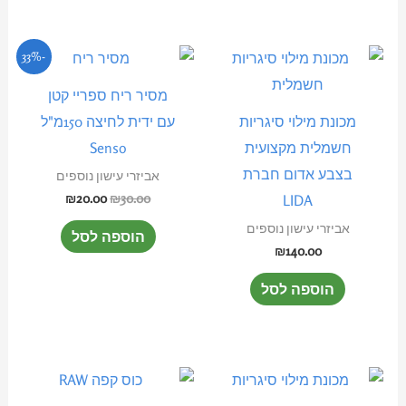
המחיר
המחיר
-33%
המקורי
הנוכחי
היה:
הוא:
מסיר ריח ספריי קטן
₪20.00.
₪30.00.
מכונת מילוי סיגריות
עם ידית לחיצה 150מ"ל
חשמלית מקצועית
Senso
בצבע אדום חברת
אביזרי עישון נוספים
₪
20.00
₪
30.00
LIDA
אביזרי עישון נוספים
הוספה לסל
₪
140.00
הוספה לסל