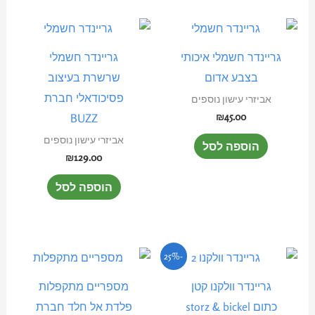
המוצר
גריינדר חשמלי איכותי
גריינדר חשמלי
בצבע אדום
שרשרת בעיצוב
פסיכודאלי חברת
אביזרי עישון נוספים
₪
45.00
BUZZ
אביזרי עישון נוספים
הוספה לסל
₪
129.00
הוספה לסל
המחיר
המחיר
למוצר
-25%
המקורי
הנוכחי
זה
היה:
הוא:
גריינדר וולקנו קטן
מספריים מתקפלות
₪30.00.
₪40.00.
יש
כתום storz & bickel
פלדת אל חלד חברת