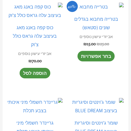
המחיר
המחיר
למוצר
-40%
המקורי
הנוכחי
זה
היה:
הוא:
בטרייה מחבוא בגדלים
₪15.00.
₪25.00.
יש
שונים (סטאש)
כוס קפה באנג מאג
מספר
בעיצוב עלה גראס כולל
אביזרי עישון נוספים
סוגים.
₪
15.00
₪
25.00
צ'וק
ניתן
אביזרי עישון נוספים
בחר אפשרויות
לבחור
₪
70.00
את
הוספה לסל
האפשרויות
בעמוד
המוצר
שומר ג'וינטים וסיגריות
גריינדר חשמלי מיני