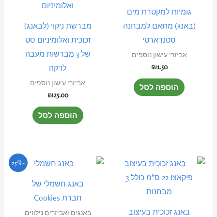
גומיות למקטרת מים
(באנג) מתאם למבחנה
מברשת ניקוי (לבאנג)
סטנדארטי
זכוכית ואלומיניום סט
של 3 מברשות מעבה
אביזרי עישון נוספים
₪
1.50
לדקה
אביזרי עישון נוספים
הוספה לסל
₪
25.00
הוספה לסל
המחיר
המחיר
-25%
המקורי
הנוכחי
היה:
הוא:
באנג חשמלי של
₪90.00.
₪120.00.
חברת Cookies
באנג זכוכית בעיצוב
באנגים ואביזרים נילווים