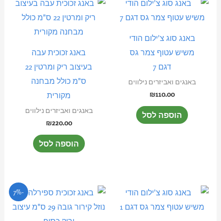
באנג סוג צ'ילום הודי
משיש עטוף צמר גס
באנג זכוכית עבה
דגם 7
בעיצוב ריק ומרטין 22
ס"מ כולל מבחנה
באנגים ואביזרים נילווים
₪
110.00
מקורית
באנגים ואביזרים נילווים
הוספה לסל
₪
220.00
הוספה לסל
המחיר
המחיר
-7%
המקורי
הנוכחי
היה:
הוא:
₪390.00.
₪420.00.