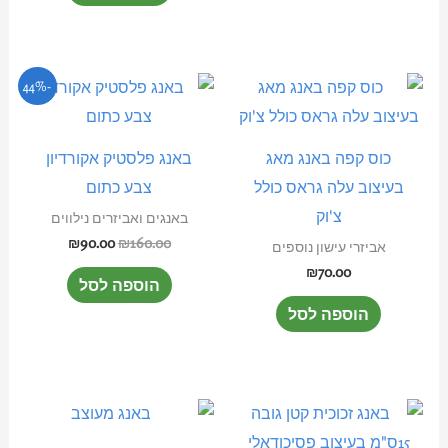
המחיר
המחיר
-44%
המקורי
הנוכחי
היה:
הוא:
₪90.00.
₪160.00.
כוס קפה באנג מאג
באנג פלסטיק אקורדיון
בעיצוב עלה גראס כולל
צבע כתום
צ'וק
באנגים ואביזרים נילווים
₪
90.00
₪
160.00
אביזרי עישון נוספים
₪
70.00
הוספה לסל
הוספה לסל