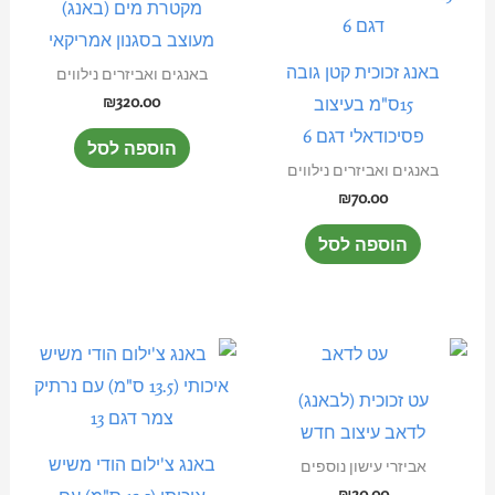
מקטרת מים (באנג)
מעוצב בסגנון אמריקאי
באנג זכוכית קטן גובה
באנגים ואביזרים נילווים
₪
320.00
15ס"מ בעיצוב
פסיכודאלי דגם 6
הוספה לסל
באנגים ואביזרים נילווים
₪
70.00
הוספה לסל
למוצר
זה
עט זכוכית (לבאנג)
יש
לדאב עיצוב חדש
מספר
באנג צ'ילום הודי משיש
אביזרי עישון נוספים
סוגים.
₪
20.00