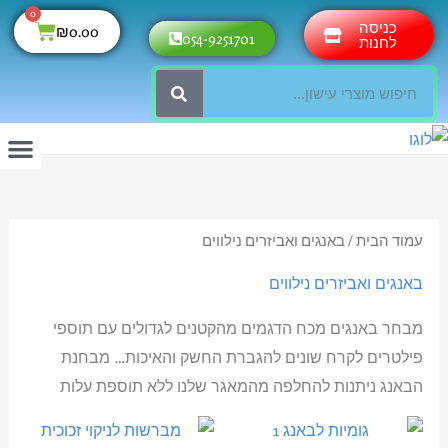
ילוג
0
עגלת
כניסה
₪
0.00
054-9251701
תוכן
לחנות
קניות
חיפוש
החשבון שלי
תקנון חנ
עמוד הב
מוצרי ה
עמוד הבית
/ באנגים ואביזרים נילווים
באנגים ואביזרים נילווים
מבחר באנגים מכח הדגמים מהקטנים לגדולים עם תוספי
פילטרים לקרח שונים להגברת החשק והאיכות… מבחנת
הבאנג ניתנות להחלפה מהמאגר שלנו ללא תוספת עלות