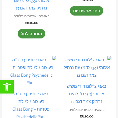
איכותי (13.5 ס"מ) עם
ניתן
נרתיק צמר דגם 13
בחר אפשרויות
לבחור
באנגים ואביזרים נילווים
את
₪
110.00
האפשרויות
הוספה לסל
בעמוד
המוצר
פתח סרגל
באנג צ'ילום הודי משיש
איכותי (13.5 ס"מ) עם
באנג זכוכית 25 ס״מ
נרתיק צמר דגם 12
בעיצוב גולגולת
ופטריות – Glass Bong
באנגים ואביזרים נילווים
₪
110.00
Psychedelic Skull