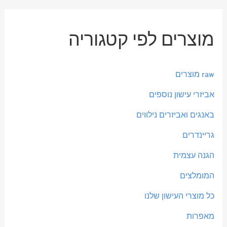
מ
מ
מוצרים לפי קטגוריה
ח
ח
י
י
ר
ר
raw מוצרים
מ
מ
אביזרי עישון נוספים
י
ק
באנגים ואביזרים נילווים
נ
ס
י
י
גריינדרים
מ
מ
הגנה עצמית
ל
ל
המומלצים
י
י
כל מוצרי העישון שלנו
מאפרות