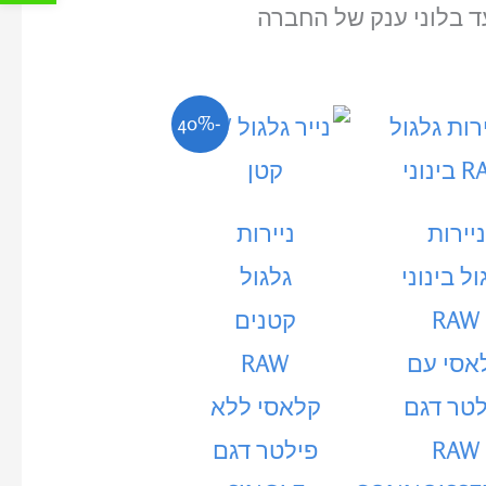
יים ועד בלוני ענק של החברה
המחיר
המחיר
-40%
הנוכחי
המקורי
היה:
הוא:
₪3.00.
₪5.00.
ניירות
ניירות
ול בינוני
גלגול
RAW
קטנים
אסי עם
RAW
לטר דגם
קלאסי ללא
RAW
פילטר דגם