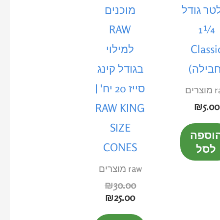
טר גודל
מוכנים
RAW
¼1
Classi
למילוי
חבילה)
בגודל קינג
סייז 20 יח' |
רים
₪
5.00
RAW KING
SIZE
וספה
CONES
לסל
raw מוצרים
₪
30.00
₪
25.00