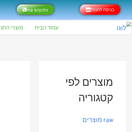
ילוג
כניסה לחנות
054-9251701
תוכן
עמוד הבית
מוצרי החנו
מ
מ
מוצרים לפי
ח
ח
י
י
קטגוריה
ר
ר
raw מוצרים
מ
מ