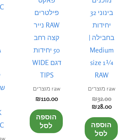
מוכנים
פאקט
בינוני 32
פילטרים
יחידות
RAW נייר
בחבילה |
קצה רחב
Medium
50 יחידות
ג
size 1¼
דגם WIDE
RAW
TIPS
ק
שח
raw מוצרים
raw מוצרים
₪
110.00
₪
32.00
₪
28.00
K
הוספה
הוספה
IC
לסל
לסל
raw מוצ