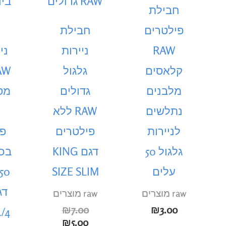
הוא:
היה:
חבילת
₪7.00.
₪5.00.
פילטרים
חבילת
RAW
ניירות
ני
קלאסים
גלגול
מלבנים
גדולים
מס
נתלשים
RAW ללא
לניירות
פילטרים
פי
גלגול 50
דגם KING
בכל
עלים
SIZE SLIM
raw מוצרים
raw מוצרים
₪
7.00
₪
3.00
1/4
₪
5.00