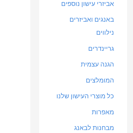
אביזרי עישון נוספים
י
ק
נ
ס
באנגים ואביזרים
י
י
נילווים
מ
מ
גריינדרים
ל
ל
הגנה עצמית
י
י
המומלצים
כל מוצרי העישון שלנו
מאפרות
מבחנות לבאנג