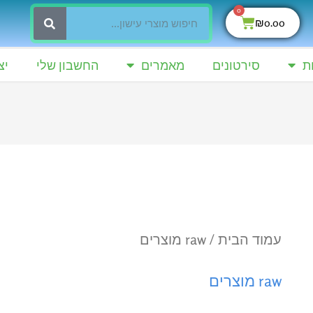
0
חיפוש
עגלת
₪
0.00
קניות
ת
סירטונים
מאמרים
החשבון שלי
יצ
עמוד הבית
/ raw מוצרים
raw מוצרים