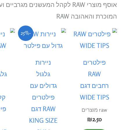
אוסף מוצרי RAW לקהל המעשנים מגרב
המוכרת והאהובה RAW
המחיר
המחיר
-25%
הנוכחי
המקורי
היה:
הוא:
₪8.00.
₪6.00.
פילטרים
ניירות
RAW
גלגול
גלג
רחבים דגם
גדולים עם
WIDE TIPS
פילטרים
קל
RAW דגם
פי
raw מוצרים
₪
2.50
KING SIZE