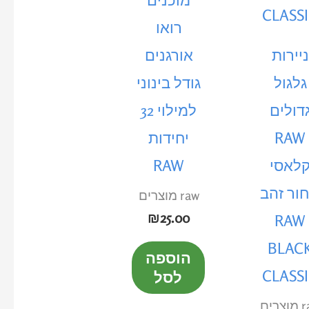
מוכנים
רואו
ניירות
אורגנים
גלגול
גודל בינוני
דולים
למילוי 32
RAW
יחידות
לאסי
RAW
ור זהב
raw מוצרים
₪
25.00
RAW
BLAC
הוספה
CLASS
לסל
רים