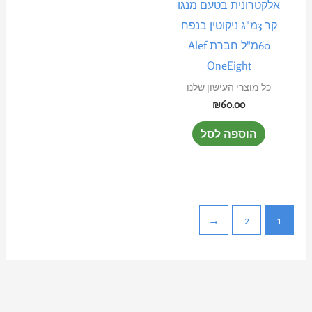
אלקטרונית בטעם מנגו
קר 3מ"ג ניקוטין בנפח
60מ"ל חברת Alef
OneEight
כל מוצרי העישון שלנו
₪
60.00
הוספה לסל
←
2
1