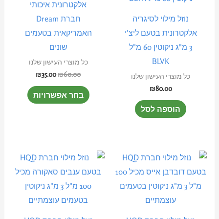
אלקטרונית איכותי
מספר
נוזל מילוי לסיגריה
חברת Dream
סוגים.
אלקטרונית בטעם ליצ'י
האמריקאית בטעמים
ניתן
3 מ"ג ניקוטין 60 מ"ל
שונים
לבחור
BLVK
כל מוצרי העישון שלנו
את
₪
35.00
₪
60.00
כל מוצרי העישון שלנו
האפשרוי
₪
80.00
בחר אפשרויות
בעמוד
הוספה לסל
המוצר