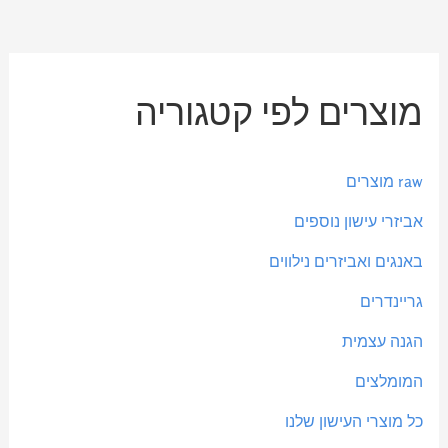
מ
מ
מוצרים לפי קטגוריה
ח
ח
י
י
ר
ר
raw מוצרים
מ
מ
אביזרי עישון נוספים
י
ק
באנגים ואביזרים נילווים
נ
ס
י
י
גריינדרים
מ
מ
הגנה עצמית
ל
ל
המומלצים
י
י
כל מוצרי העישון שלנו