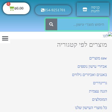
0
כניסה
₪
0.00
054-9251701
לחנות
מוצרים לפי קטגוריה
raw מוצרים
אביזרי עישון נוספים
באנגים ואביזרים נילווים
גריינדרים
הגנה עצמית
המומלצים
כל מוצרי העישון שלנו