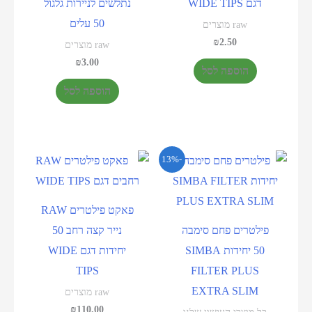
דגם WIDE TIPS
נתלשים לניירות גלגול
50 עלים
raw מוצרים
₪
2.50
raw מוצרים
₪
3.00
הוספה לסל
הוספה לסל
-13%
פאקט פילטרים RAW
פילטרים פחם סימבה
נייר קצה רחב 50
50 יחידות SIMBA
יחידות דגם WIDE
TIPS
FILTER PLUS
EXTRA SLIM
raw מוצרים
₪
110.00