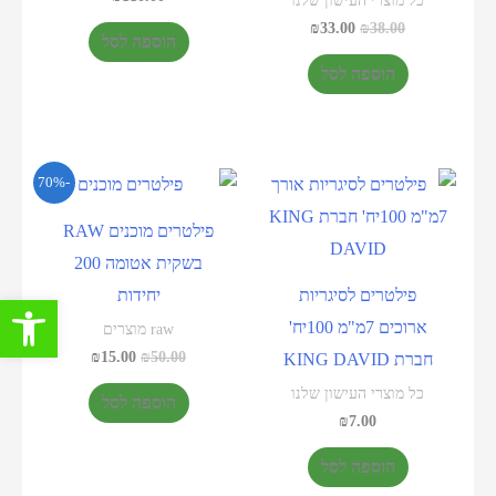
כל מוצרי העישון שלנו
₪
33.00
₪
38.00
הוספה לסל
הוספה לסל
-70%
פילטרים מוכנים RAW
בשקית אטומה 200
פילטרים לסיגריות
יחידות
פתח סרגל 
ארוכים 7מ"מ 100יח'
raw מוצרים
₪
15.00
₪
50.00
חברת KING DAVID
כל מוצרי העישון שלנו
הוספה לסל
₪
7.00
הוספה לסל