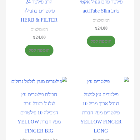
פילטר פחם פעיל אקטי
הרב פילטר 24
טיוב actiTube Slim
פילטרים בחבילה
HERB & FILTER
המומלצים
₪
24.00
המומלצים
₪
24.00
הוספה לסל
הוספה לסל
פילטרים עץ לגלגול
חבילת פילטרים עץ
בגודל ארוך מכיל 10
לגלגול בגודל עבה
פילטרים מעץ חברת
המכילה 10 פילטרים
YELLOW FINGER
מעץ חברת YELLOW
FINGER BIG
LONG