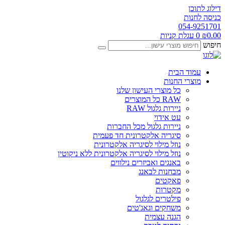
דילוג לתוכן
כניסה לחנות
054-9251701
0.00
₪
0
עגלת קניות
חיפוש
עמוד הבית
מוצרי החנות
כל מוצרי העישון שלנו
RAW כל המוצרים
ניירות גלגול RAW
עט אידוי
ניירות גלגול מכל החברות
סיגריה אלקטרונית חד פעמית
נוזל מילוי לסיגריה אלקטרונית
נוזל מילוי לסיגריה אלקטרונית ללא ניקוטין
באנגים ואביזרים נילווים
מבחנות לבאנג
פאקטים
מקטרות
פילטרים לגלגול
משחקים וגאג'טים
הגנה עצמית