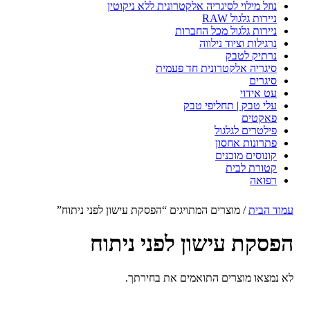
נוזל מילוי לסיגריה אלקטרונית ללא ניקוטין
ניירות גלגול RAW
ניירות גלגול מכל החברות
נרגילות וציוד נילווה
נרתיק לטבק
סיגריה אלקטרונית חד פעמית
סיגרים
עט אידוי
עלי טבק | תחליפי טבק
פאקטים
פילטרים לגלגול
פתרונות אחסון
קונוסים מוכנים
קטורת לבית
רפואה
עמוד הבית
/ מוצרים המתויגים “הפסקת עישון לפני ניתוח”
הפסקת עישון לפני ניתוח
לא נמצאו מוצרים התואמים את בחירתך.