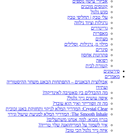
אביזרי עישון נוספים
קונוסים מוכנים
מגש גלגול
עלי טבק | תחליפי טבק
נרגילות וציוד נילווה
גריינדרים
מאפרות
מצתים
מילוי גז, נרגילות, וסלילים
סיגרים
פתרונות אחסון
רפואה
קטורת לבית
סירטונים
מאמרים
אבולוצית הבאנגים – התפתחות הבאנג משחר ההיסטוריה
ועתידו
מה ההבדלים בין סאטיבה לאינדיקה?
איפה עושים נייר גלגול?
מה זה וופורייזר ואיך הוא עובד?
Crystal Clear: המדריך המלא לניקוי ותחזוקת באנג זכוכית
The Smooth Inhale: המדריך המלא למניעת שיעול וגירוי
בגרון מבוא: למה אנחנו משתעלים?
איך לשמור על המריחואנה שלך טרייה?
איזה נייר גלגול הכי טוב?