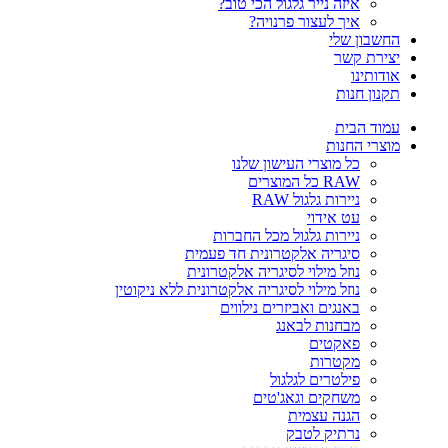
איזה נייר גלגול הכי טוב?
איך לעצור פרנויה?
החשבון שלי
יצירת קשר
אודותינו
תקנון חנות
עמוד הבית
מוצרי החנות
כל מוצרי העישון שלנו
RAW כל המוצרים
ניירות גלגול RAW
עט אידוי
ניירות גלגול מכל החברות
סיגריה אלקטרונית חד פעמית
נוזל מילוי לסיגריה אלקטרונית
נוזל מילוי לסיגריה אלקטרונית ללא ניקוטין
באנגים ואביזרים נילווים
מבחנות לבאנג
פאקטים
מקטרות
פילטרים לגלגול
משחקים וגאג'טים
הגנה עצמית
נרתיק לטבק