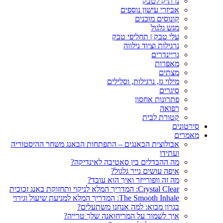
נרתיק לטבק
אביזרי עישון נוספים
קונוסים מוכנים
מגש גלגול
עלי טבק | תחליפי טבק
נרגילות וציוד נילווה
גריינדרים
מאפרות
מצתים
מילוי גז, נרגילות, וסלילים
סיגרים
פתרונות אחסון
רפואה
קטורת לבית
סירטונים
מאמרים
אבולוצית הבאנגים – התפתחות הבאנג משחר ההיסטוריה
ועתידו
מה ההבדלים בין סאטיבה לאינדיקה?
איפה עושים נייר גלגול?
מה זה וופורייזר ואיך הוא עובד?
Crystal Clear: המדריך המלא לניקוי ותחזוקת באנג זכוכית
The Smooth Inhale: המדריך המלא למניעת שיעול וגירוי
בגרון מבוא: למה אנחנו משתעלים?
איך לשמור על המריחואנה שלך טרייה?