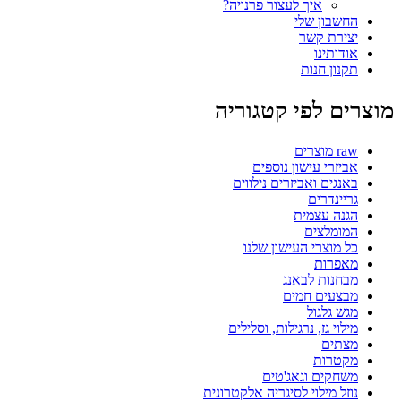
איך לעצור פרנויה?
החשבון שלי
יצירת קשר
אודותינו
תקנון חנות
מוצרים לפי קטגוריה
raw מוצרים
אביזרי עישון נוספים
באנגים ואביזרים נילווים
גריינדרים
הגנה עצמית
המומלצים
כל מוצרי העישון שלנו
מאפרות
מבחנות לבאנג
מבצעים חמים
מגש גלגול
מילוי גז, נרגילות, וסלילים
מצתים
מקטרות
משחקים וגאג'טים
נוזל מילוי לסיגריה אלקטרונית