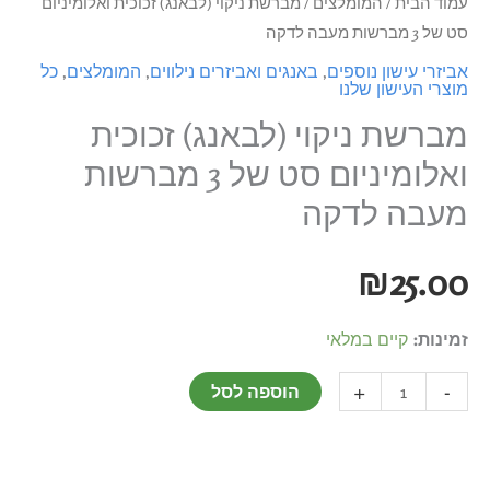
עמוד הבית
/
המומלצים
/ מברשת ניקוי (לבאנג) זכוכית ואלומיניום
של
סט של 3 מברשות מעבה לדקה
3
אביזרי עישון נוספים
,
באנגים ואביזרים נילווים
,
המומלצים
,
כל
מוצרי העישון שלנו
מברשות
מעבה
מברשת ניקוי (לבאנג) זכוכית
לדקה
ואלומיניום סט של 3 מברשות
מעבה לדקה
₪
25.00
זמינות:
קיים במלאי
+
-
הוספה לסל