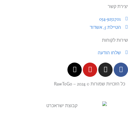
יצירת קשר
054-9251701
הטיילת 5, אשדוד
שירות לקוחות
שלחו הודעה
X
Y
I
F
-
o
n
a
t
u
s
c
כל הזכויות שמורות © 2024 – RawToGo
w
t
t
e
i
u
a
b
t
b
g
o
t
e
r
o
e
a
k
r
m