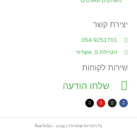
משחקים וגאג'טים
יצירת קשר
054-9251701
הטיילת 5, אשדוד
שירות לקוחות
שלחו הודעה
X
Y
I
F
-
o
n
a
t
u
s
c
w
t
t
e
i
u
a
b
t
b
g
o
כל הזכויות שמורות © 2024 – RawToGo
t
e
r
o
e
a
k
r
m