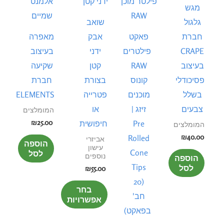
זה
היה:
הוא:
מגש
₪160.00.
₪180.00.
יש
גלגול
שואב
מספר
חברת
פאקט
אבק
מאפרה
סוגים.
CRAPE
פילטרים
ידני
בעיצוב
ניתן
בעיצוב
RAW
קטן
שקיעה
לבחור
פסיכודלי
קונוס
בצורת
חברת
את
בשלל
מוכנים
פטרייה
ELEMENTS
האפשרויות
צבעים
זיזג |
או
המומלצים
בעמוד
₪
25.00
Pre
חיפושית
המומלצים
המוצר
₪
40.00
Rolled
אביזרי
הוספה
עישון
Cone
לסל
נוספים
הוספה
Tips
לסל
₪
55.00
(20
בחר
חב'
אפשרויות
בפאקט)