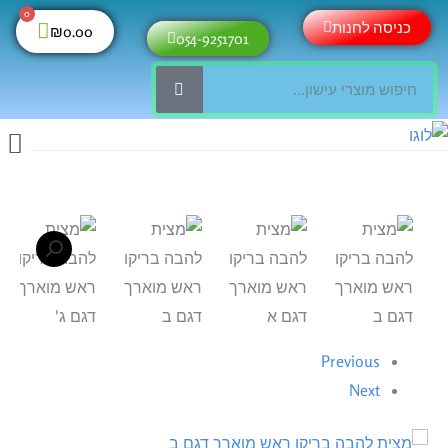
ילוג
0
עגלת
כניסה לחנות
₪
0.00
054-9251701
תוכן
קניות
חיפוש
כמות
של
מצית
להבה
בריקו
Previous
ראש
Next
מוארך
בצבעים