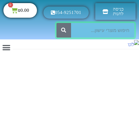
0
כניסה
₪
0.00
054-9251701
לחנות
Previous
Next