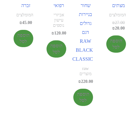
מצתים
שחור
רפואי
זברה
בניירות
המומלצים
אביזרי
המומלצים
עישון
₪
45.00
₪
27.00
גדולים
נוספים
₪
20.00
דגם
₪
120.00
הוספה
הוספה
RAW
לסל
הוספה
לסל
BLACK
לסל
CLASSIC
raw
מוצרים
₪
220.00
הוספה
לסל