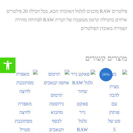
פילטרים RAW מוכנים לגלגול האיכותי הבא, בכל חבילה 20 פילטרים
ארוזים בחבילת קרטון מעוצבת של חברת RAW לפתיחה מהירה
ושמירה מאובדן הפילטרים
מוצרים קשורים
פתח סרגל 
-26%
מצית
להבה
תרמוס
עם
פאקט
נירוסטה
מאפרת
פותחן
נייר
מחבוא
לחיצה
סט של
גלגול
לכסף
מסתובבת
5
RAW
וקנאביס
סטייל