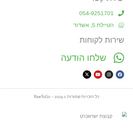
054-9251701
הטיילת 5, אשדוד
שירות לקוחות
שלחו הודעה
X
Y
I
F
-
o
n
a
t
u
s
c
w
t
t
e
i
u
a
b
t
b
g
o
כל הזכויות שמורות © 2024 – RawToGo
t
e
r
o
e
a
k
r
m