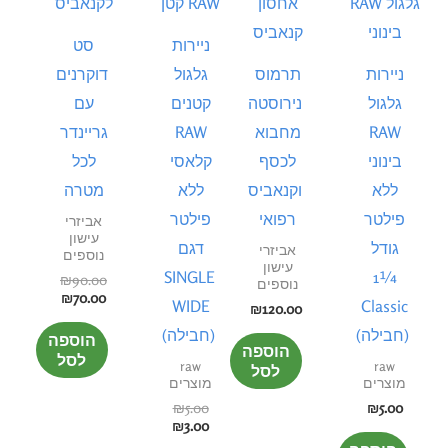
היה:
הוא:
היה:
הוא:
₪70.00.
₪90.00.
₪3.00.
₪5.00.
ניירות
סט
ניירות
תרמוס
גלגול
דוקרנים
גלגול
נירוסטה
קטנים
עם
RAW
מחבוא
RAW
גריינדר
בינוני
לכסף
קלאסי
לכל
ללא
וקנאביס
ללא
מטרה
פילטר
רפואי
פילטר
אביזרי
עישון
גודל
דגם
אביזרי
נוספים
עישון
SINGLE
¼1
₪
90.00
נוספים
₪
70.00
WIDE
Classic
₪
120.00
(חבילה)
(חבילה)
הוספה
הוספה
לסל
raw
raw
לסל
מוצרים
מוצרים
₪
5.00
₪
5.00
₪
3.00